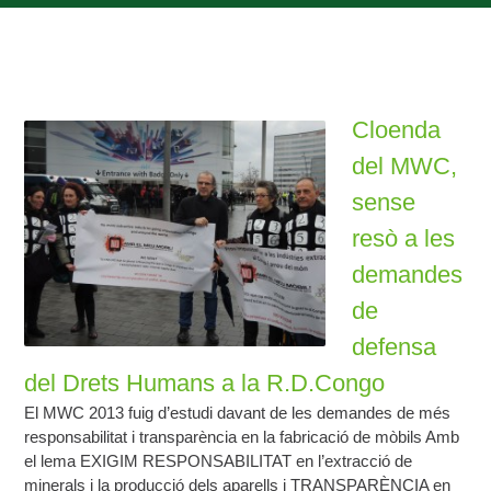
Cloenda
del MWC,
sense
resò a les
demandes
de
defensa
del Drets Humans a la R.D.Congo
El MWC 2013 fuig d’estudi davant de les demandes de més
responsabilitat i transparència en la fabricació de mòbils Amb
el lema EXIGIM RESPONSABILITAT en l’extracció de
minerals i la producció dels aparells i TRANSPARÈNCIA en