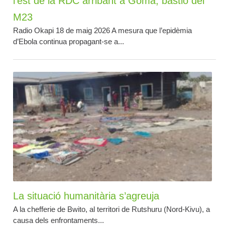
l’est de la RDC arribant a Goma, bastió del
M23
Radio Okapi 18 de maig 2026 A mesura que l’epidèmia
d’Ebola continua propagant-se a...
La situació humanitària s’agreuja
A la chefferie de Bwito, al territori de Rutshuru (Nord-Kivu), a
causa dels enfrontaments...