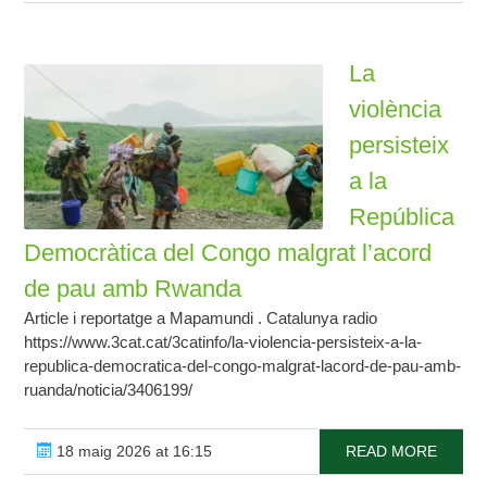
La
violència
persisteix
a la
República
Democràtica del Congo malgrat l’acord
de pau amb Rwanda
Article i reportatge a Mapamundi . Catalunya radio
https://www.3cat.cat/3catinfo/la-violencia-persisteix-a-la-
republica-democratica-del-congo-malgrat-lacord-de-pau-amb-
ruanda/noticia/3406199/
18 maig 2026 at 16:15
READ MORE