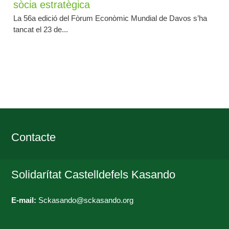
sòcia estratègica
La 56a edició del Fòrum Econòmic Mundial de Davos s’ha
tancat el 23 de...
Contacte
Solidarítat Castelldefels Kasando
E-mail:
Sckasando@sckasando.org