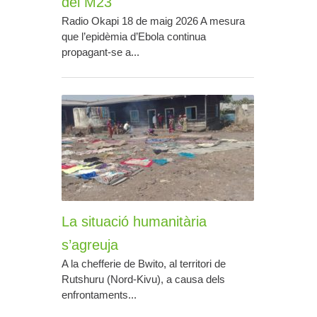
del M23
Radio Okapi 18 de maig 2026 A mesura
que l’epidèmia d’Ebola continua
propagant-se a...
La situació humanitària
s’agreuja
A la chefferie de Bwito, al territori de
Rutshuru (Nord-Kivu), a causa dels
enfrontaments...