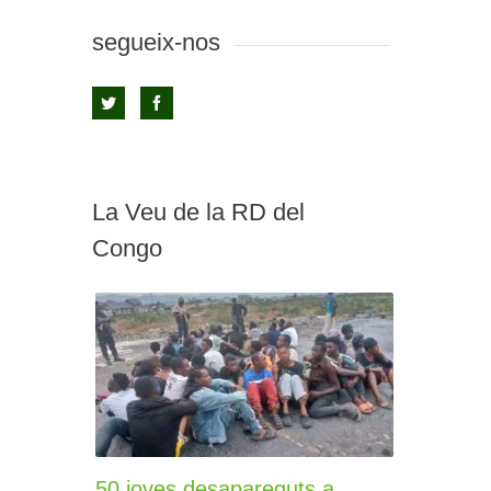
segueix-nos
La Veu de la RD del
Congo
50 joves desapareguts a