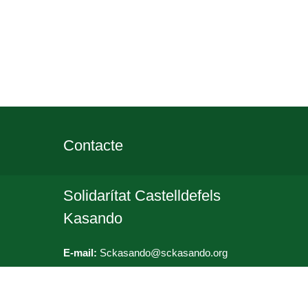
Contacte
Solidarítat Castelldefels
Kasando
E-mail:
Sckasando@sckasando.org
Solidaritat Castelldefels Kasando