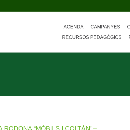
AGENDA
CAMPANYES
RECURSOS PEDAGÒGICS
A RODONA “MÒBILS I COLTÀN’ –