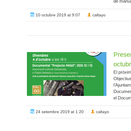
de manual
10 octubre 2019 at 9:07
caltayo
Presen
octubr
El pròxim
Objectiu
l’Ajunta
Document
el Docume
24 setembre 2019 at 1:20
caltayo