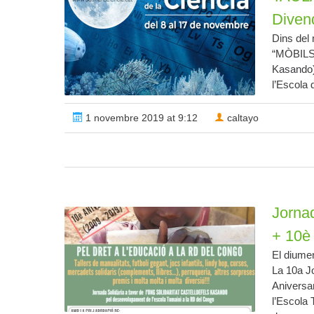
Diven
Dins del
“MÒBILS 
Kasando)
l’Escola 
1 novembre 2019 at 9:12
caltayo
Jornad
+ 10è 
El diumen
La 10a J
Aniversa
l’Escola 