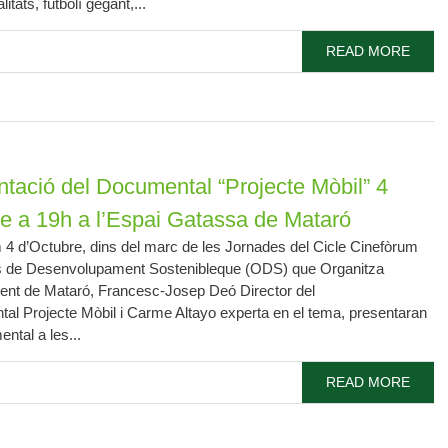
itats, futbolí gegant,...
READ MORE
tació del Documental “Projecte Mòbil” 4
e a 19h a l’Espai Gatassa de Mataró
 4 d’Octubre, dins del marc de les Jornades del Cicle Cinefòrum
s de Desenvolupament Sostenibleque (ODS) que Organitza
ment de Mataró, Francesc-Josep Deó Director del
al Projecte Mòbil i Carme Altayo experta en el tema, presentaran
ntal a les...
READ MORE